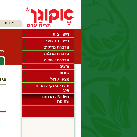
שִׂים
לֵב:
אודות
בְּאֲתָר
זֶה
מֻפְעֶלֶת
דישון ביתי
מַעֲרֶכֶת
דישון מקצועי
"נָגִישׁ
הדברת מזיקים
בִּקְלִיק"
עמו
הַמְּסַיַּעַת
הדברת מחלות
לִנְגִישׁוּת
צ
הדברת עשביה
הָאֲתָר.
לְחַץ
זרעים
Control-
שונות
F11
צינ
מצעי גידול
לְהַתְאָמַת
הָאֲתָר
מוצרי השקיה מבית
לְעִוְורִים
אלגו
הַמִּשְׁתַּמְּשִׁים
Nilfisk - מכונות
בְּתוֹכְנַת
שטיפה
קוֹרֵא־מָסָךְ;
לְחַץ
Control-
F10
לִפְתִיחַת
תַּפְרִיט
נְגִישׁוּת.