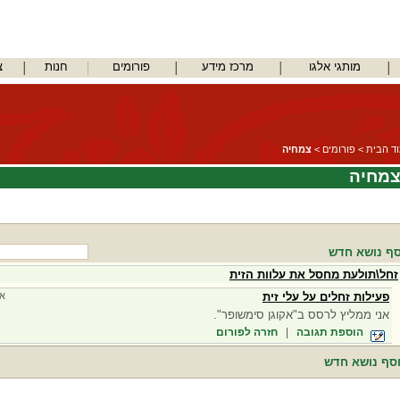
מותגי אלגו
מרכז מידע
פורומים
חנות
צ
ד הבית
>
פורומים
>
צמחיה
מחיה
ף נושא חדש
זחל\תולעת מחסל את עלוות הזית
פעילות זחלים על עלי זית
אה
אני ממליץ לרסס ב"אקוגן סימשופר".
הוספת תגובה
|
חזרה לפורום
סף נושא חדש