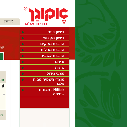
שִׂים
לֵב:
אודות
בְּאֲתָר
זֶה
מֻפְעֶלֶת
דישון ביתי
מַעֲרֶכֶת
דישון מקצועי
"נָגִישׁ
הדברת מזיקים
בִּקְלִיק"
עמו
הַמְּסַיַּעַת
הדברת מחלות
לִנְגִישׁוּת
צ
הדברת עשביה
הָאֲתָר.
לְחַץ
זרעים
Control-
שונות
F11
מצעי גידול
לְהַתְאָמַת
הָאֲתָר
מוצרי השקיה מבית
הוס
לְעִוְורִים
אלגו
הַמִּשְׁתַּמְּשִׁים
Nilfisk - מכונות
בְּתוֹכְנַת
שטיפה
קוֹרֵא־מָסָךְ;
לְחַץ
Control-
F10
לִפְתִיחַת
הו
תַּפְרִיט
נְגִישׁוּת.